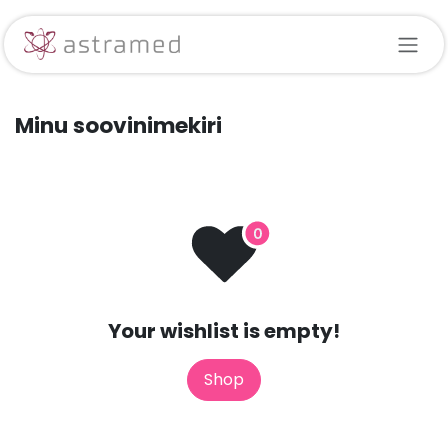
Skip to Content
Minu soovinimekiri
Your wishlist is empty!
Shop