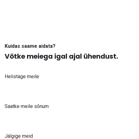
Kuidas saame aidata?
Võtke meiega igal ajal ühendust.
Helistage meile
+371 61 302 ​400
Saatke meile sõnum
info@astra-med.eu
Jälgige meid