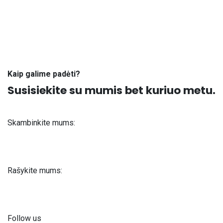
Kaip galime padėti?
Susisiekite su mumis bet kuriuo metu.
Skambinkite mums:
+371 61 302 ​400
Rašykite mums:
info@astra-med.eu
Follow us