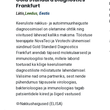
Frankfurt
Lätis,
Leedus,
Eestis
Keeruliste nakkus- ja autoimmuunhaiguste
diagnoosimisel on oletamine ohtlik ning
viivitused lähevad kalliks maksma. Tööstuse
teerajajate NovaTeci ja Virotechi ühinemisel
sündinud Gold Standard Diagnostics
Frankfurt arendab täpseid molekulaarseid ja
immunoloogilisi teste, millele laborid
toetuvad ka kõige keerulisemate
diagnostiliste mõistatuste lahendamisel.
Valisime nad oma partneriks, sest nende
pühendumus täpsusele viroloogias,
bakterioloogias ja immunoloogias tagab
patsientidele kiired ja õiged vastused.
🦠Nakkushaigused (ELISA)