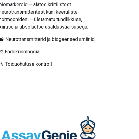
biomarkereid – alates kriitilistest
neurotransmitteritest kuni keeruliste
hormoonideni – ületamatu tundlikkuse,
kiiruse ja absoluutse usaldusväärsusega.
🧠 Neurotransmitterid ja biogeensed amiinid
⚖️ Endokrinoloogia
🍏 Toiduohutuse kontroll