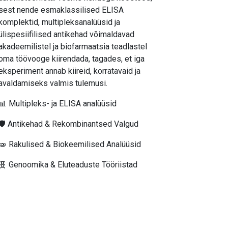
sest nende esmaklassilised ELISA
komplektid, multipleksanalüüsid ja
ülispesiifilised antikehad võimaldavad
akadeemilistel ja biofarmaatsia teadlastel
oma töövooge kiirendada, tagades, et iga
eksperiment annab kiireid, korratavaid ja
avaldamiseks valmis tulemusi.
📊 Multipleks- ja ELISA analüüsid
🛡️ Antikehad & Rekombinantsed Valgud
🧫 Rakulised & Biokeemilised Analüüsid
🧬 Genoomika & Eluteaduste Tööriistad