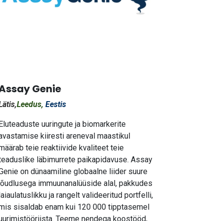
Assay Genie
Lätis,
Leedus,
Eestis
Eluteaduste uuringute ja biomarkerite
avastamise kiiresti areneval maastikul
määrab teie reaktiivide kvaliteet teie
teaduslike läbimurrete paikapidavuse. Assay
Genie on dünaamiline globaalne liider suure
jõudlusega immuunanalüüside alal, pakkudes
laiaulatuslikku ja rangelt valideeritud portfelli,
mis sisaldab enam kui 120 000 tipptasemel
uurimistööriista. Teeme nendega koostööd,