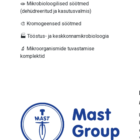
🧫 Mikrobioloogilised söötmed
(dehüdreeritud ja kasutusvalmis)
🎨 Kromogeensed söötmed
🏭 Tööstus- ja keskkonnamikrobioloogia
🔬 Mikroorganismide tuvastamise
komplektid