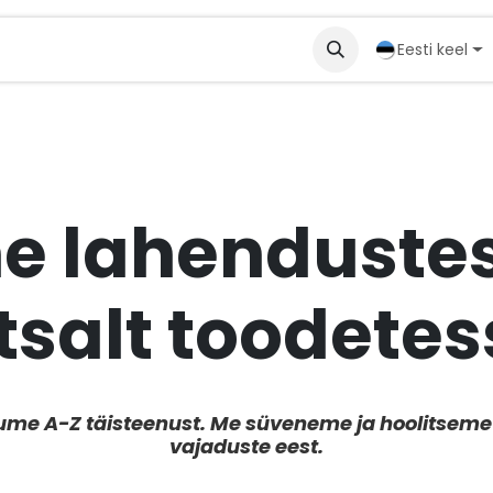
partnerid
Solutions
Eesti keel
 lahendustes
htsalt toodetes
kume A-Z täisteenust. Me süveneme ja hoolitseme 
vajaduste eest.