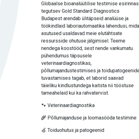
Globaalse bioanalüütilise testimise esirinnas
tegutsev Gold Standard Diagnostics
Budapest arendab ülitäpseid analüüse ja
töökindlaid laboriautomaatika lahendusi, mid
asutused usaldavad meie elutähtsate
ressursside ohutuse jälgimisel. Teeme
nendega koostööd, sest nende vankumatu
pühendumus täpsusele
veterinaardiagnostikas,
põllumajandustestimises ja toidupatogeenid
tuvastamises tagab, et laborid saavad
täieliku kindlustundega kaitsta nii tööstuse
tarneahelaid kui ka rahvatervist.
🐾 Veterinaardiagnostika
🌾 Põllumajanduse ja loomasööda testimine
🍏 Toiduohutus ja patogeenid