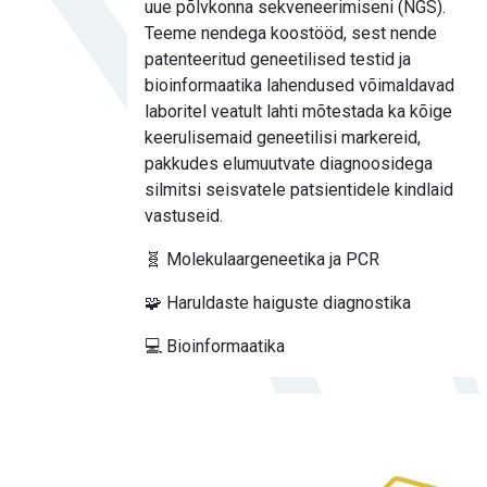
uue põlvkonna sekveneerimiseni (NGS).
Teeme nendega koostööd, sest nende
patenteeritud geneetilised testid ja
bioinformaatika lahendused võimaldavad
laboritel veatult lahti mõtestada ka kõige
keerulisemaid geneetilisi markereid,
pakkudes elumuutvate diagnoosidega
silmitsi seisvatele patsientidele kindlaid
vastuseid.
🧬 Molekulaargeneetika ja PCR
🧩 Haruldaste haiguste diagnostika
💻 Bioinformaatika