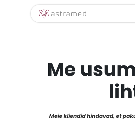
Skip to Content
Avaleht
Meie 
Me usume
li
Meie kliendid hindavad, et pa