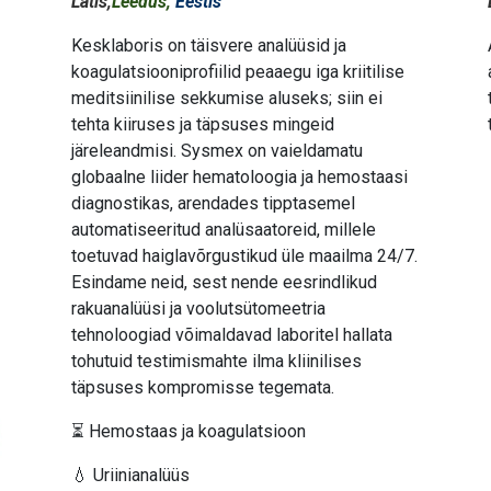
Lätis,
Leedus,
Eestis
Kesklaboris on täisvere analüüsid ja
koagulatsiooniprofiilid peaaegu iga kriitilise
meditsiinilise sekkumise aluseks; siin ei
tehta kiiruses ja täpsuses mingeid
järeleandmisi. Sysmex on vaieldamatu
globaalne liider hematoloogia ja hemostaasi
diagnostikas, arendades tipptasemel
automatiseeritud analüsaatoreid, millele
toetuvad haiglavõrgustikud üle maailma 24/7.
Esindame neid, sest nende eesrindlikud
rakuanalüüsi ja voolutsütomeetria
tehnoloogiad võimaldavad laboritel hallata
tohutuid testimismahte ilma kliinilises
täpsuses kompromisse tegemata.
⏳ Hemostaas ja koagulatsioon
💧 Uriinianalüüs