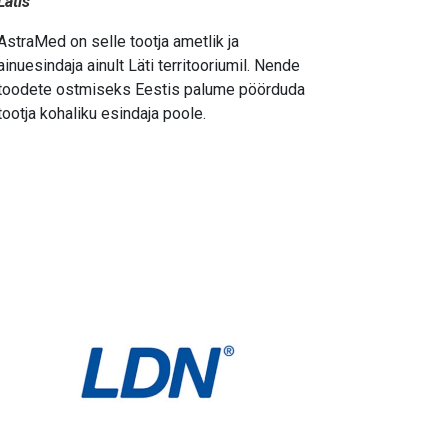
Lätis
AstraMed on selle tootja ametlik ja
ainuesindaja ainult Läti territooriumil. Nende
toodete ostmiseks Eestis palume pöörduda
tootja kohaliku esindaja poole.