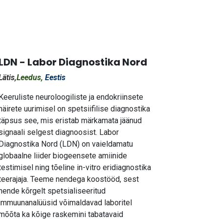
LDN - Labor Diagnostika Nord
Lätis,
Leedus,
Eestis
Keeruliste neuroloogiliste ja endokriinsete
häirete uurimisel on spetsiifilise diagnostika
täpsus see, mis eristab märkamata jäänud
signaali selgest diagnoosist. Labor
Diagnostika Nord (LDN) on vaieldamatu
globaalne liider biogeensete amiinide
testimisel ning tõeline in-vitro eridiagnostika
teerajaja. Teeme nendega koostööd, sest
nende kõrgelt spetsialiseeritud
immuunanalüüsid võimaldavad laboritel
mõõta ka kõige raskemini tabatavaid