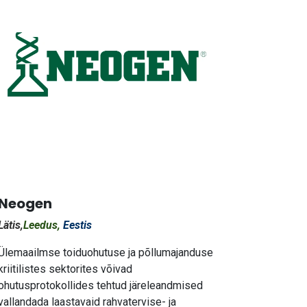
Neogen
Lätis,
Leedus,
Eestis
Ülemaailmse toiduohutuse ja põllumajanduse
kriitilistes sektorites võivad
ohutusprotokollides tehtud järeleandmised
vallandada laastavaid rahvatervise- ja