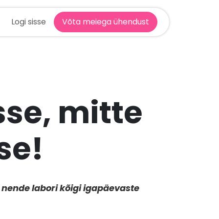
Logi sisse
Võta meiega ühendust
se, mitte
se!
nende labori kõigi igapäevaste