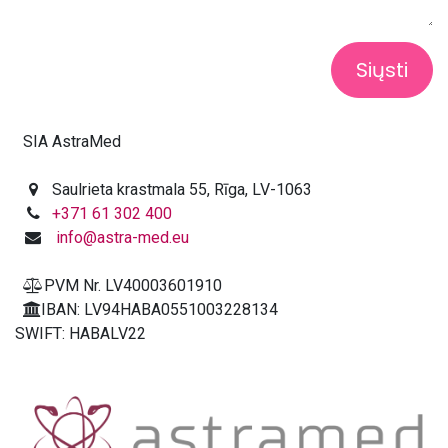
Siųsti
SIA AstraMed
Saulrieta krastmala 55, Rīga, LV-1063
+371 61 302 400
info@astra-med.eu
PVM Nr. LV40003601910
IBAN: LV94HABA0551003228134
SWIFT: HABALV22