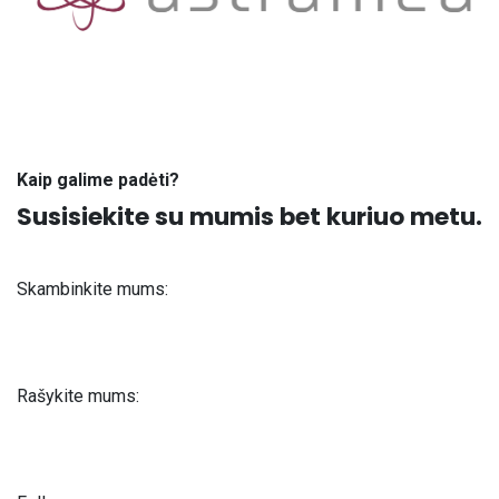
Kaip galime padėti?
Susisiekite su mumis bet kuriuo metu.
Skambinkite mums:
+371 61 302 ​400
Rašykite mums:
info@astra-med.eu