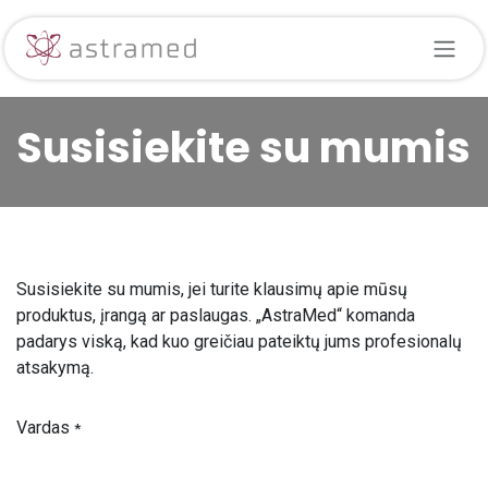
Skip to Content
Susisiekite su mumis
Susisiekite su mumis, jei turite klausimų apie mūsų
produktus, įrangą ar paslaugas. „AstraMed“ komanda
padarys viską, kad kuo greičiau pateiktų jums profesionalų
atsakymą.
Vardas
*