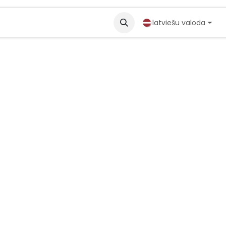
partneri
Solutions
latviešu valoda