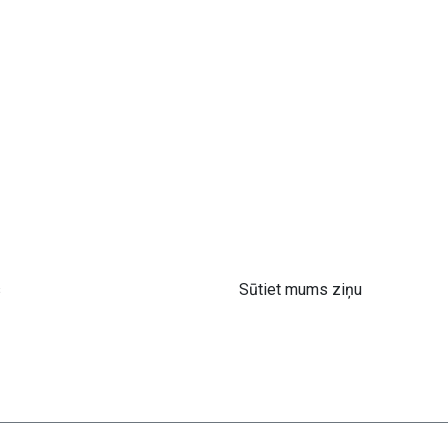
s
Sūtiet mums ziņu
 61 302 ​400
info@astra-med.eu