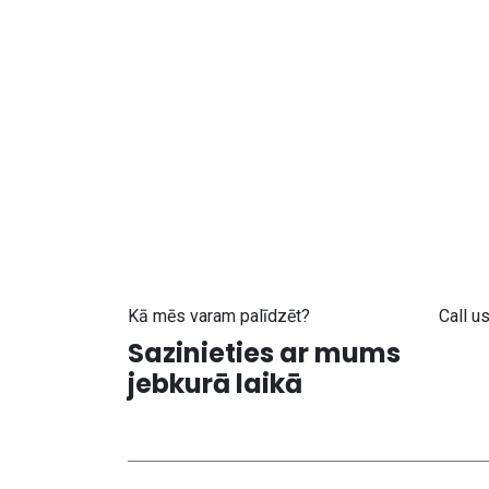
Kā mēs varam palīdzēt?
Call u
Sazinieties ar mums
+371
jebkurā laikā