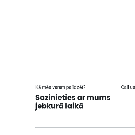
Kā mēs varam palīdzēt?
Call u
Sazinieties ar mums
+371
jebkurā laikā