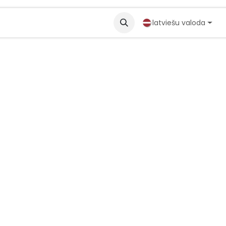
partneri
Solutions
latviešu valoda