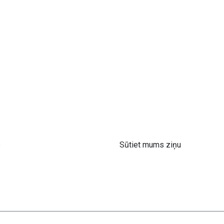
s
Sūtiet mums ziņu
 61 302 ​400
info@astra-med.eu