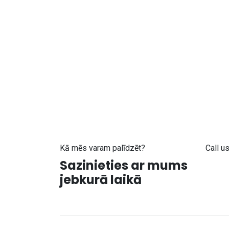
Kā mēs varam palīdzēt?
Call u
Sazinieties ar mums
+371
jebkurā laikā