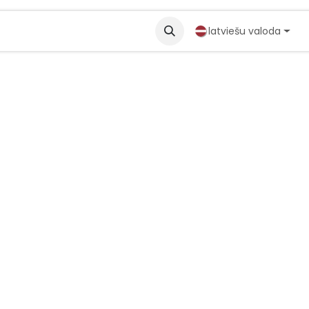
partneri
Solutions
latviešu valoda