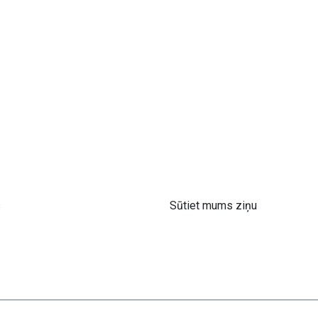
s
Sūtiet mums ziņu
 61 302 ​400
info@astra-med.eu