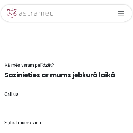
Skip to Content
Kā mēs varam palīdzēt?
Sazinieties ar mums jebkurā laikā
Call us
+371 61 302 ​400
Sūtiet mums ziņu
info@astra-med.eu