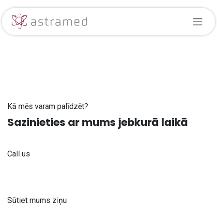
Skip to Content
Kā mēs varam palīdzēt?
Sazinieties ar mums jebkurā laikā
Call us
+371 61 302 ​400
Sūtiet mums ziņu
info@astra-med.eu