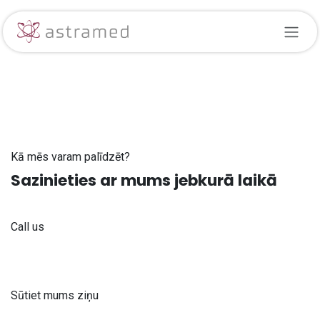
Skip to Content
Kā mēs varam palīdzēt?
Sazinieties ar mums jebkurā laikā
Call us
+371 61 302 ​400
Sūtiet mums ziņu
info@astra-med.eu