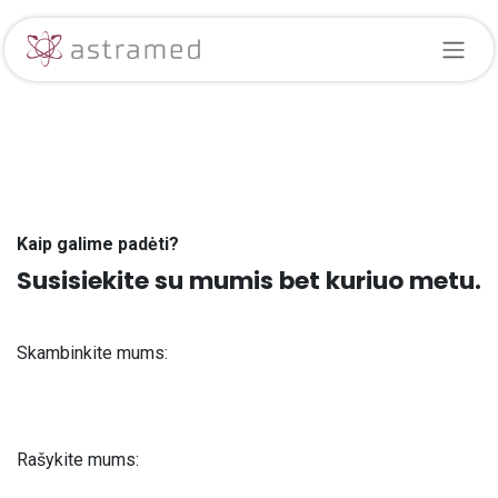
Skip to Content
Kaip galime padėti?
Susisiekite su mumis bet kuriuo metu.
Skambinkite mums:
+371 61 302 ​400
Rašykite mums:
info@astra-med.eu