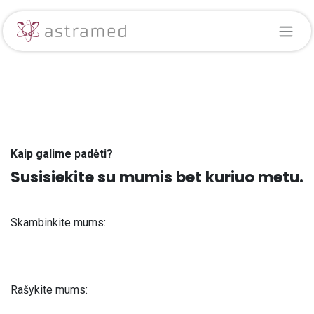
Skip to Content
Kaip galime padėti?
Susisiekite su mumis bet kuriuo metu.
Skambinkite mums:
+371 61 302 ​400
Rašykite mums:
info@astra-med.eu