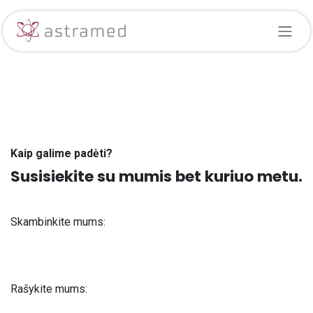
Skip to Content
Kaip galime padėti?
Susisiekite su mumis bet kuriuo metu.
Skambinkite mums:
+371 61 302 ​400
Rašykite mums:
info@astra-med.eu