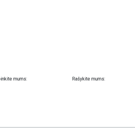
inkite mums:
Rašykite mums:
 61 302 ​400
info@astra-med.eu