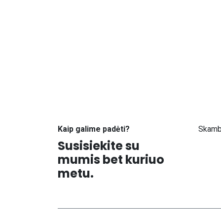
Kaip galime padėti?
Skamb
Susisiekite su
+371
mumis bet kuriuo
metu.