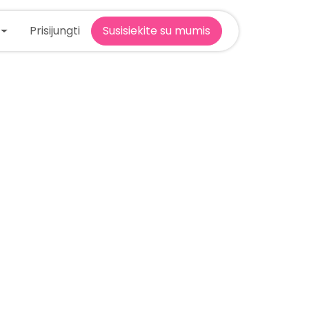
Prisijungti
Susisiekite su mumis