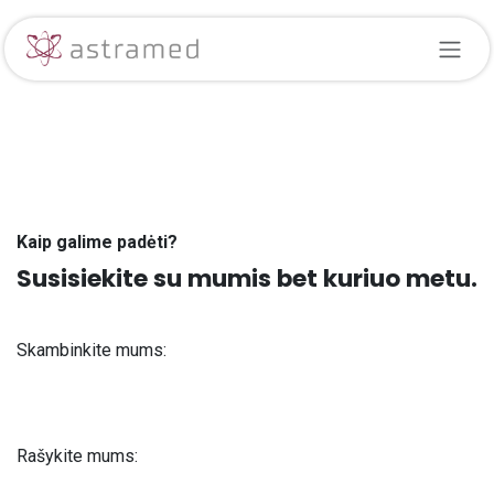
Skip to Content
Kaip galime padėti?
Susisiekite su mumis bet kuriuo metu.
Skambinkite mums:
+371 61 302 ​400
Rašykite mums:
info@astra-med.eu