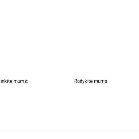
inkite mums:
Rašykite mums:
 61 302 ​400
info@astra-med.eu