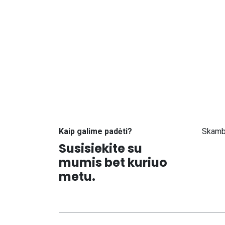
Kaip galime padėti?
Skamb
Susisiekite su
+371
mumis bet kuriuo
metu.