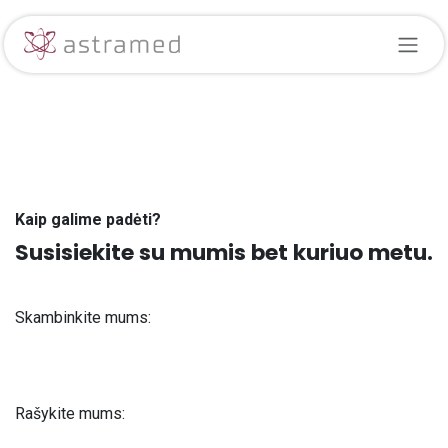
Skip to Content
Kaip galime padėti?
Susisiekite su mumis bet kuriuo metu.
Skambinkite mums:
+371 61 302 ​400
Rašykite mums:
info@astra-med.eu