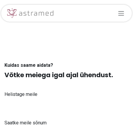
Skip to Content
Kuidas saame aidata?
Võtke meiega igal ajal ühendust.
Helistage meile
+371 61 302 ​400
Saatke meile sõnum
info@astra-med.eu