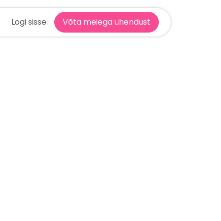
Logi sisse
Võta meiega ühendust