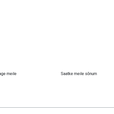
age meile
Saatke meile sõnum
 61 302 ​400
info@astra-med.eu