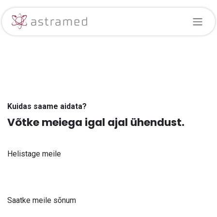
Skip to Content
Kuidas saame aidata?
Võtke meiega igal ajal ühendust.
Helistage meile
+371 61 302 ​400
Saatke meile sõnum
info@astra-med.eu